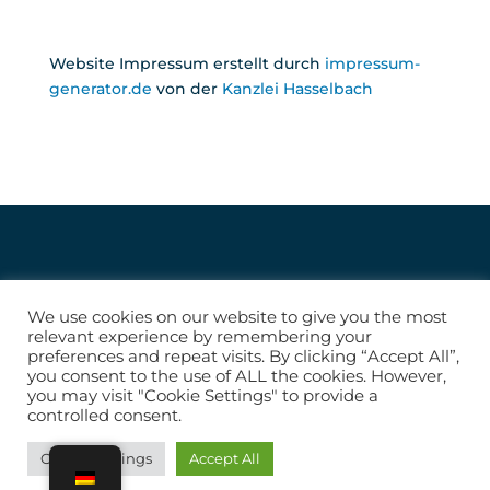
Website Impressum erstellt durch
impressum-
generator.de
von der
Kanzlei Hasselbach
We use cookies on our website to give you the most
© 2024 | Florens von der Decken
relevant experience by remembering your
preferences and repeat visits. By clicking “Accept All”,
you consent to the use of ALL the cookies. However,
you may visit "Cookie Settings" to provide a
controlled consent.
Cookie Settings
Accept All
AGB |
Datenschutz
|
Impressum