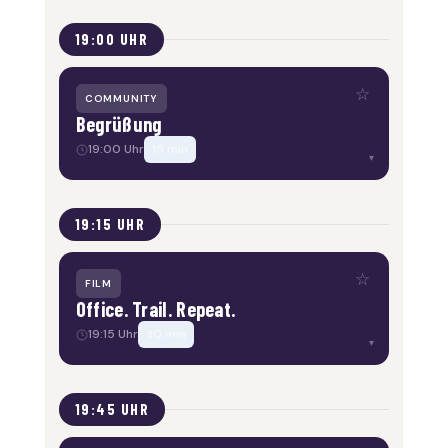
19:00 UHR
☆
COMMUNITY
Begrüßung
19:00 Uhr
15 min
▾
19:15 UHR
☆
FILM
Office. Trail. Repeat.
19:15 Uhr
30 min
▾
19:45 UHR