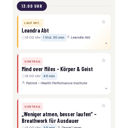
13:00 UHR
☆
LAUF MIT…
Leandra Abt
13:00 Uhr
1 Std. 30 min
Leandra Abt
▾
☆
VORTRAG
Mind over Miles - Körper & Geist
13:00 Uhr
45 min
Patrick - Health Performance Institute
▾
☆
VORTRAG
„Weniger atmen, besser laufen“ –
Breathwork für Ausdauer
13:00 Uhr
45 min
Daniel Lener