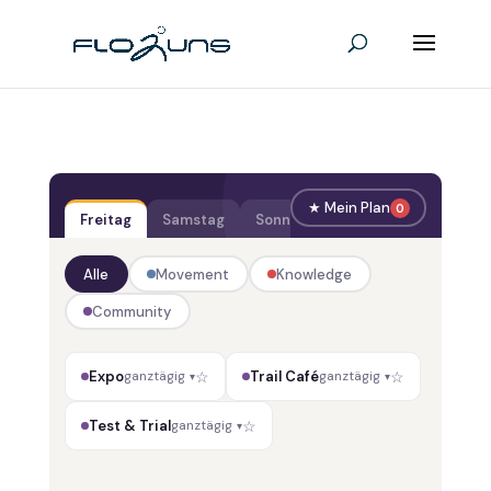
★ Mein Plan
0
Samstag
Sonntag
Freitag
Alle
Movement
Knowledge
Community
☆
☆
Expo
ganztägig
Trail Café
ganztägig
▾
▾
☆
Test & Trial
ganztägig
▾